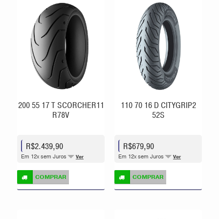
200 55 17 T SCORCHER11
110 70 16 D CITYGRIP2
R78V
52S
R$2.439,90
R$679,90
Em 12x sem Juros
Em 12x sem Juros
Ver
Ver
COMPRAR
COMPRAR