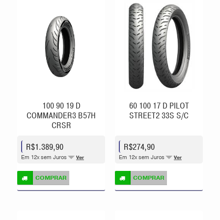
100 90 19 D
60 100 17 D PILOT
COMMANDER3 B57H
STREET2 33S S/C
CRSR
R$1.389,90
R$274,90
Em 12x sem Juros
Em 12x sem Juros
Ver
Ver
COMPRAR
COMPRAR