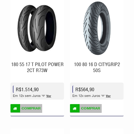
180 55 17 T PILOT POWER
100 80 16 D CITYGRIP2
2CT R73W
50S
R$1.514,90
R$564,90
Em 12x sem Juros
Em 12x sem Juros
Ver
Ver
COMPRAR
COMPRAR