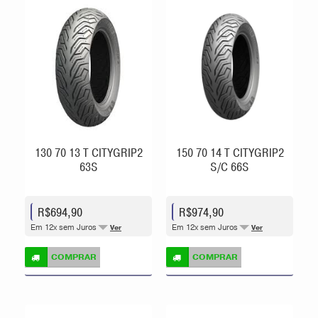
130 70 13 T CITYGRIP2
150 70 14 T CITYGRIP2
63S
S/C 66S
R$694,90
R$974,90
Em 12x sem Juros
Em 12x sem Juros
Ver
Ver
COMPRAR
COMPRAR