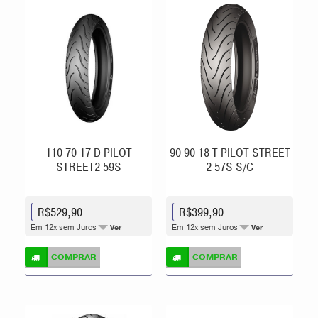
110 70 17 D PILOT
90 90 18 T PILOT STREET
STREET2 59S
2 57S S/C
R$529,90
R$399,90
Em 12x sem Juros
Em 12x sem Juros
Ver
Ver
COMPRAR
COMPRAR