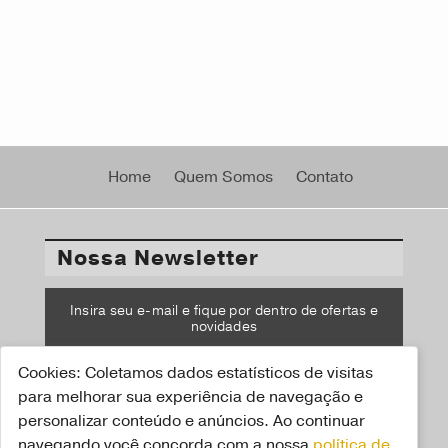
Home
Quem Somos
Contato
Nossa Newsletter
Insira seu e-mail e fique por dentro de ofertas e
novidades
Cookies: Coletamos dados estatísticos de visitas
CADASTRAR
para melhorar sua experiência de navegação e
personalizar conteúdo e anúncios. Ao continuar
navegando você concorda com a nossa
política de