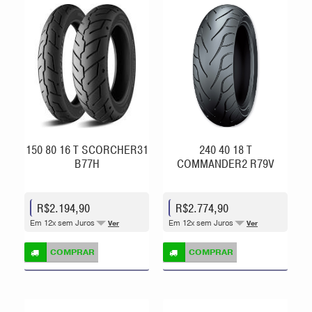
150 80 16 T SCORCHER31
240 40 18 T
B77H
COMMANDER2 R79V
R$2.194,90
R$2.774,90
Em 12x sem Juros
Em 12x sem Juros
Ver
Ver
COMPRAR
COMPRAR