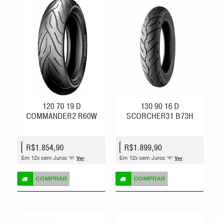
120 70 19 D
130 90 16 D
COMMANDER2 R60W
SCORCHER31 B73H
R$1.854,90
R$1.899,90
Em 12x sem Juros
Em 12x sem Juros
Ver
Ver
COMPRAR
COMPRAR