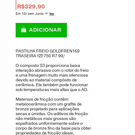
R$329,90
Em 12x sem Juros
Ver
ADICIONAR
PASTILHA FREIO GOLDFREN169
TRASEIRA YZF750 R7 99/
O composto S3 proporciona baixa
interação abrasiva com o rotor do freio
e uma frenagem muito mais silenciosa
devido ao material compósito de
cerâmica. Ele também pode funcionar
sob temperaturas mais altas que o AD.
Materiais de fricção contêm
metalocerâmica com um grafite de
bronze projetado para aplicações
secas e úmidas. Os aditivos de fricção
não metálicos mais grossos são
espalhados uniformemente sobre o
corpo de bronze fino da base para obter
propriedades de fricção ideais.