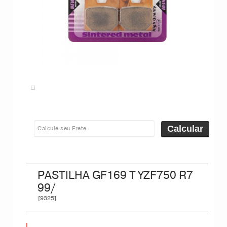
Calcular
PASTILHA GF169 T YZF750 R7
99/
[9325]