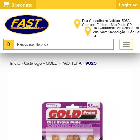
Login
0
produto
Início
»
Catálogo
»
GOLD
»
PASTILHA
»
9325